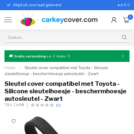
Altijd uit voorraad geleverd
Voor bij
4.3
/5.0
0
MENU
🚚
Gratis verzending
v.a. 2 stuks 💨
Home
/
Sleutel cover compatibel met Toyota - Silicone
sleutelhoesje - beschermhoesje autosleutel - Zwart
Sleutel cover compatibel met Toyota -
Silicone sleutelhoesje - beschermhoesje
autosleutel - Zwart
(0)
TBU CAR®