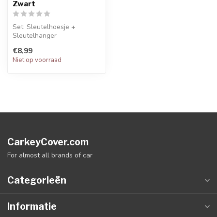
Zwart
Set: Sleutelhoesje +
Sleutelhanger
€8,99
Niet op voorraad
CarkeyCover.com
For almost all brands of car
Categorieën
Informatie