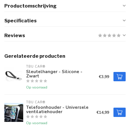
Productomschrijving
Specificaties
Reviews
Gerelateerde producten
TBU CAR®
Sleutelhanger - Silicone -
Zwart
€3,99
Op voorraad
TBU CAR®
Telefoonhouder - Universele
ventilatiehouder
€14,99
Op voorraad