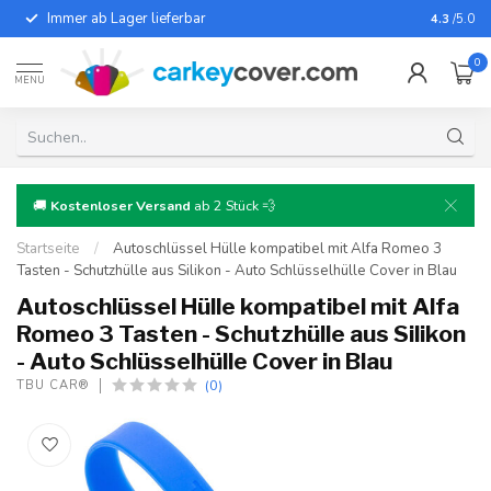
Immer ab Lager lieferbar
Für fast
4.3
/5.0
0
MENU
🚚
Kostenloser Versand
ab 2 Stück 💨
Startseite
/
Autoschlüssel Hülle kompatibel mit Alfa Romeo 3
Tasten - Schutzhülle aus Silikon - Auto Schlüsselhülle Cover in Blau
Autoschlüssel Hülle kompatibel mit Alfa
Romeo 3 Tasten - Schutzhülle aus Silikon
- Auto Schlüsselhülle Cover in Blau
(0)
TBU CAR®