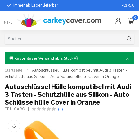
Immer ab Lager lieferbar
Für fast
4.3
/5.0
0
MENU
🚚
Kostenloser Versand
ab 2 Stück 💨
Startseite
/
Autoschlüssel Hülle kompatibel mit Audi 3 Tasten -
Schutzhülle aus Silikon - Auto Schlüsselhülle Cover in Orange
Autoschlüssel Hülle kompatibel mit Audi
3 Tasten - Schutzhülle aus Silikon - Auto
Schlüsselhülle Cover in Orange
(0)
TBU CAR®