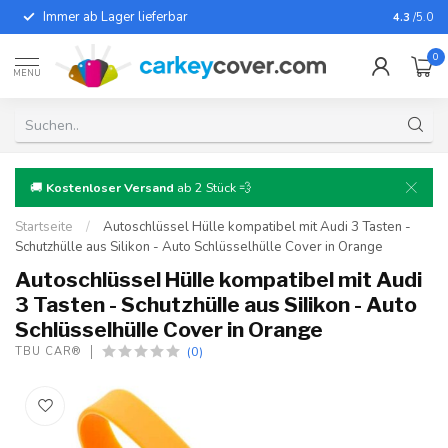
Immer ab Lager lieferbar
Für fast
4.3
/5.0
0
MENU
🚚
Kostenloser Versand
ab 2 Stück 💨
Startseite
/
Autoschlüssel Hülle kompatibel mit Audi 3 Tasten -
Schutzhülle aus Silikon - Auto Schlüsselhülle Cover in Orange
Autoschlüssel Hülle kompatibel mit Audi
3 Tasten - Schutzhülle aus Silikon - Auto
Schlüsselhülle Cover in Orange
(0)
TBU CAR®