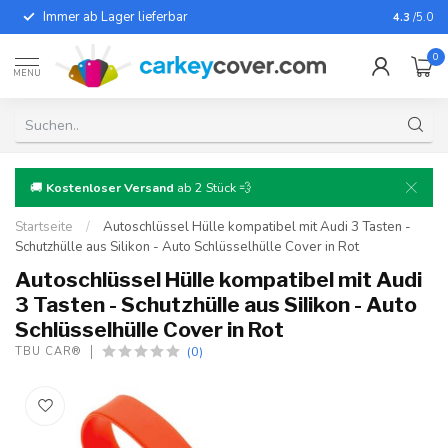
Immer ab Lager lieferbar
Für fast
4.3
/5.0
0
MENU
🚚
Kostenloser Versand
ab 2 Stück 💨
Startseite
/
Autoschlüssel Hülle kompatibel mit Audi 3 Tasten -
Schutzhülle aus Silikon - Auto Schlüsselhülle Cover in Rot
Autoschlüssel Hülle kompatibel mit Audi
3 Tasten - Schutzhülle aus Silikon - Auto
Schlüsselhülle Cover in Rot
(0)
TBU CAR®