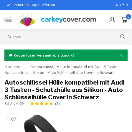
Immer ab Lager lieferbar
Für fast
4.3
/5.0
0
MENU
🚚
Kostenloser Versand
ab 2 Stück 💨
Startseite
/
Autoschlüssel Hülle kompatibel mit Audi 3 Tasten -
Schutzhülle aus Silikon - Auto Schlüsselhülle Cover in Schwarz
Autoschlüssel Hülle kompatibel mit Audi
3 Tasten - Schutzhülle aus Silikon - Auto
Schlüsselhülle Cover in Schwarz
(2)
TBU CAR®