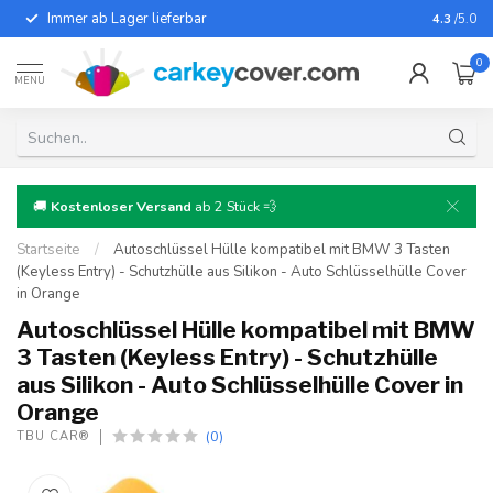
Immer ab Lager lieferbar
Für fast
4.3
/5.0
0
MENU
🚚
Kostenloser Versand
ab 2 Stück 💨
Startseite
/
Autoschlüssel Hülle kompatibel mit BMW 3 Tasten
(Keyless Entry) - Schutzhülle aus Silikon - Auto Schlüsselhülle Cover
in Orange
Autoschlüssel Hülle kompatibel mit BMW
3 Tasten (Keyless Entry) - Schutzhülle
aus Silikon - Auto Schlüsselhülle Cover in
Orange
(0)
TBU CAR®