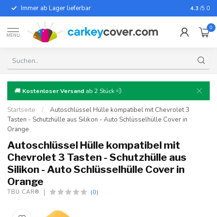
Immer ab Lager lieferbar
Für fast
4.3
/5.0
0
MENU
🚚
Kostenloser Versand
ab 2 Stück 💨
Startseite
/
Autoschlüssel Hülle kompatibel mit Chevrolet 3
Tasten - Schutzhülle aus Silikon - Auto Schlüsselhülle Cover in
Orange
Autoschlüssel Hülle kompatibel mit
Chevrolet 3 Tasten - Schutzhülle aus
Silikon - Auto Schlüsselhülle Cover in
Orange
(0)
TBU CAR®