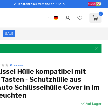
Kostenloser Versand
ab 2 Stück
0
EUR
SALE
0 reviews
ssel Hülle kompatibel mit
 Tasten - Schutzhülle aus
 Auto Schlüsselhülle Cover in Im
leuchten
Auf Lager