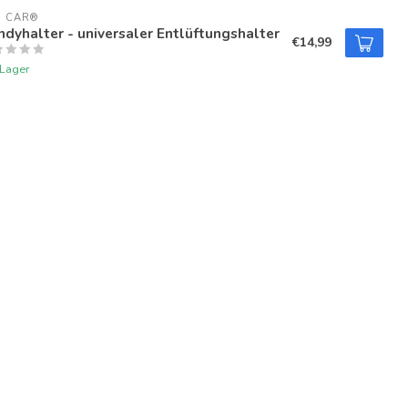
U CAR®
dyhalter - universaler Entlüftungshalter
€14,99
 Lager