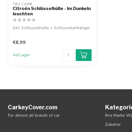
TBU CAR®
Citroën Schlüsselhülle - Im Dunkeln
leuchten
Set: Schlüsselhülle + Schlüsselanhänger
€8,99
Auf Lager
CarkeyCover.com
Kategori
For almost all brands of car
Ihre Marke W
Zubehör