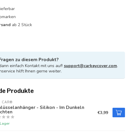
ieferbar
utomarken
rsand
ab 2 Stück
Fragen zu diesem Produkt?
ann einfach Kontakt mit uns auf!
support@carkeycover.com
.
service hilft Ihnen gerne weiter.
de Produkte
U CAR®
lüsselanhänger - Silikon - Im Dunkeln
uchten
€3,99
 Lager