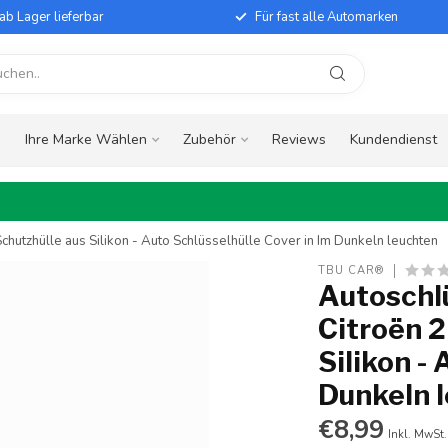
ab Lager lieferbar
Für fast alle Automarken
e
Ihre Marke Wählen
Zubehör
Reviews
Kundendienst
chutzhülle aus Silikon - Auto Schlüsselhülle Cover in Im Dunkeln leuchten
TBU CAR®
Autoschlü
Citroën 2
Silikon -
Dunkeln 
€8,99
Inkl. MwSt.