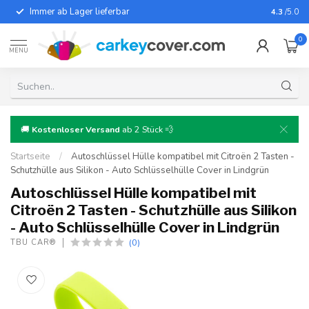
Immer ab Lager lieferbar
Für fast
4.3
/5.0
0
MENU
🚚
Kostenloser Versand
ab 2 Stück 💨
Startseite
/
Autoschlüssel Hülle kompatibel mit Citroën 2 Tasten -
Schutzhülle aus Silikon - Auto Schlüsselhülle Cover in Lindgrün
Autoschlüssel Hülle kompatibel mit
Citroën 2 Tasten - Schutzhülle aus Silikon
- Auto Schlüsselhülle Cover in Lindgrün
(0)
TBU CAR®