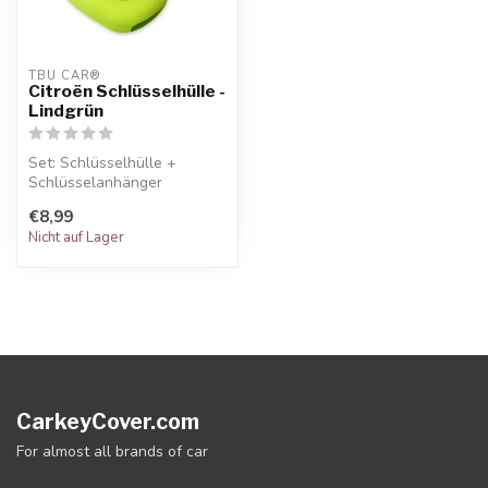
TBU CAR®
Citroën Schlüsselhülle -
Lindgrün
Set: Schlüsselhülle +
Schlüsselanhänger
€8,99
Nicht auf Lager
CarkeyCover.com
For almost all brands of car