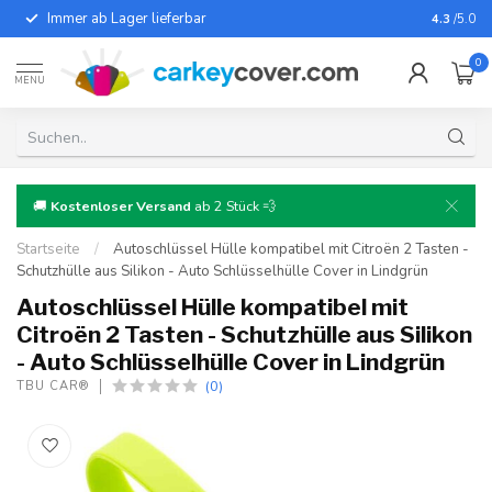
Immer ab Lager lieferbar
Für fast
4.3
/5.0
0
MENU
🚚
Kostenloser Versand
ab 2 Stück 💨
Startseite
/
Autoschlüssel Hülle kompatibel mit Citroën 2 Tasten -
Schutzhülle aus Silikon - Auto Schlüsselhülle Cover in Lindgrün
Autoschlüssel Hülle kompatibel mit
Citroën 2 Tasten - Schutzhülle aus Silikon
- Auto Schlüsselhülle Cover in Lindgrün
(0)
TBU CAR®