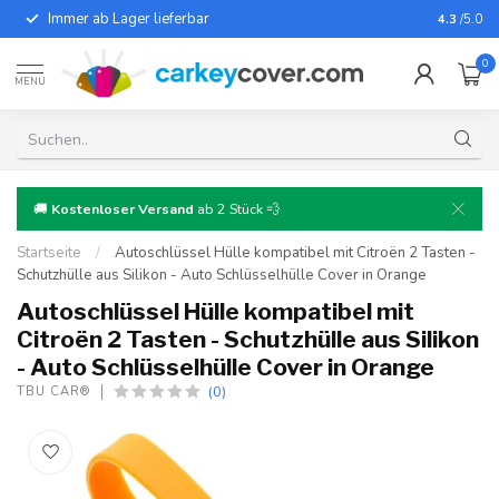
Immer ab Lager lieferbar
Für fast
4.3
/5.0
0
MENU
🚚
Kostenloser Versand
ab 2 Stück 💨
Startseite
/
Autoschlüssel Hülle kompatibel mit Citroën 2 Tasten -
Schutzhülle aus Silikon - Auto Schlüsselhülle Cover in Orange
Autoschlüssel Hülle kompatibel mit
Citroën 2 Tasten - Schutzhülle aus Silikon
- Auto Schlüsselhülle Cover in Orange
(0)
TBU CAR®