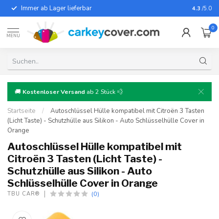
Immer ab Lager lieferbar
Für fast
4.3
/5.0
0
MENU
🚚
Kostenloser Versand
ab 2 Stück 💨
Startseite
/
Autoschlüssel Hülle kompatibel mit Citroën 3 Tasten
(Licht Taste) - Schutzhülle aus Silikon - Auto Schlüsselhülle Cover in
Orange
Autoschlüssel Hülle kompatibel mit
Citroën 3 Tasten (Licht Taste) -
Schutzhülle aus Silikon - Auto
Schlüsselhülle Cover in Orange
(0)
TBU CAR®