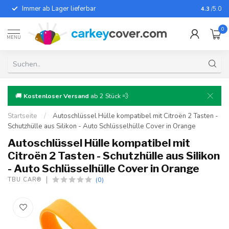
Immer ab Lager lieferbar
Für fast
4.3
/5.0
0
MENU
🚚
Kostenloser Versand
ab 2 Stück 💨
Startseite
/
Autoschlüssel Hülle kompatibel mit Citroën 2 Tasten -
Schutzhülle aus Silikon - Auto Schlüsselhülle Cover in Orange
Autoschlüssel Hülle kompatibel mit
Citroën 2 Tasten - Schutzhülle aus Silikon
- Auto Schlüsselhülle Cover in Orange
(0)
TBU CAR®