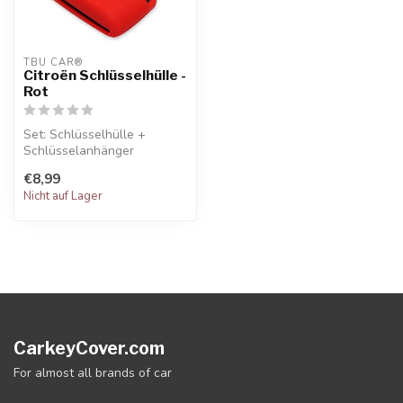
TBU CAR®
Citroën Schlüsselhülle -
Rot
Set: Schlüsselhülle +
Schlüsselanhänger
€8,99
Nicht auf Lager
CarkeyCover.com
For almost all brands of car