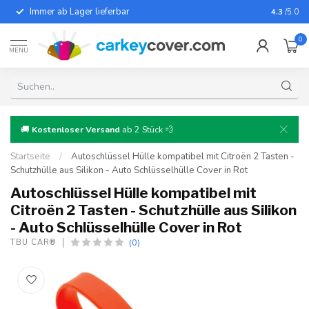
Immer ab Lager lieferbar
Für fast
4.3
/5.0
0
MENU
🚚
Kostenloser Versand
ab 2 Stück 💨
Startseite
/
Autoschlüssel Hülle kompatibel mit Citroën 2 Tasten -
Schutzhülle aus Silikon - Auto Schlüsselhülle Cover in Rot
Autoschlüssel Hülle kompatibel mit
Citroën 2 Tasten - Schutzhülle aus Silikon
- Auto Schlüsselhülle Cover in Rot
(0)
TBU CAR®