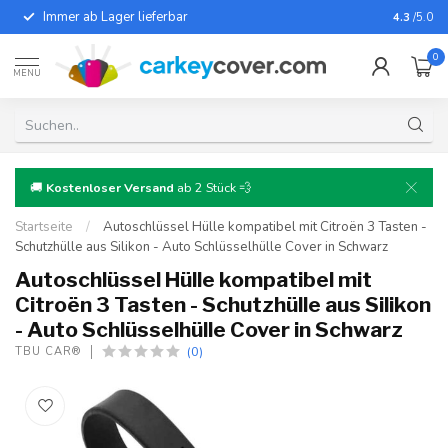
Immer ab Lager lieferbar
Für fast
4.3
/5.0
0
MENU
🚚
Kostenloser Versand
ab 2 Stück 💨
Startseite
/
Autoschlüssel Hülle kompatibel mit Citroën 3 Tasten -
Schutzhülle aus Silikon - Auto Schlüsselhülle Cover in Schwarz
Autoschlüssel Hülle kompatibel mit
Citroën 3 Tasten - Schutzhülle aus Silikon
- Auto Schlüsselhülle Cover in Schwarz
(0)
TBU CAR®