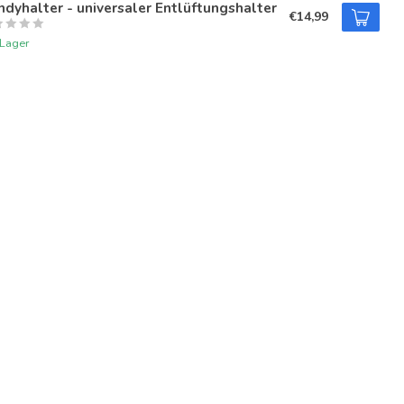
dyhalter - universaler Entlüftungshalter
€14,99
 Lager