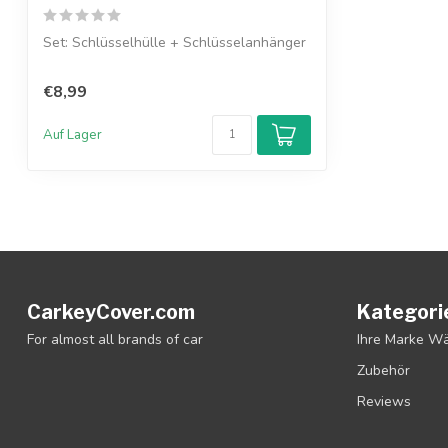
Set: Schlüsselhülle + Schlüsselanhänger
€8,99
Auf Lager
CarkeyCover.com
Kategori
For almost all brands of car
Ihre Marke W
Zubehör
Reviews