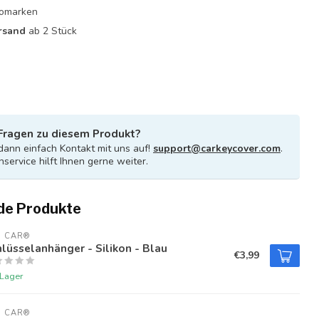
utomarken
rsand
ab 2 Stück
Fragen zu diesem Produkt?
ann einfach Kontakt mit uns auf!
support@carkeycover.com
.
service hilft Ihnen gerne weiter.
de Produkte
U CAR®
lüsselanhänger - Silikon - Blau
€3,99
 Lager
U CAR®