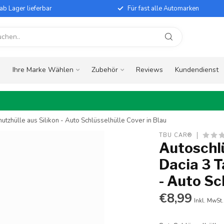
ab Lager lieferbar
Für fast alle Automarken
e
Ihre Marke Wählen
Zubehör
Reviews
Kundendienst
utzhülle aus Silikon - Auto Schlüsselhülle Cover in Blau
TBU CAR®
Autoschlü
Dacia 3 T
- Auto Sc
€8,99
Inkl. MwSt.