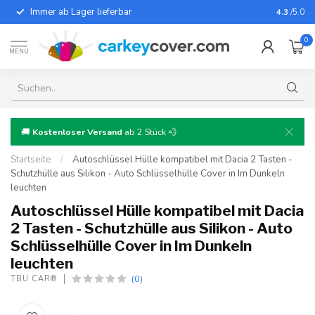
Immer ab Lager lieferbar
Für fast
4.3
/5.0
0
MENU
🚚
Kostenloser Versand
ab 2 Stück 💨
Startseite
/
Autoschlüssel Hülle kompatibel mit Dacia 2 Tasten -
Schutzhülle aus Silikon - Auto Schlüsselhülle Cover in Im Dunkeln
leuchten
Autoschlüssel Hülle kompatibel mit Dacia
2 Tasten - Schutzhülle aus Silikon - Auto
Schlüsselhülle Cover in Im Dunkeln
leuchten
(0)
TBU CAR®