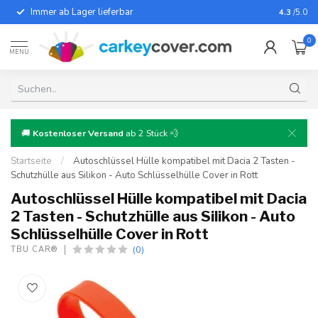
Immer ab Lager lieferbar
Für fast
4.3
/5.0
0
MENU
🚚
Kostenloser Versand
ab 2 Stück 💨
Startseite
/
Autoschlüssel Hülle kompatibel mit Dacia 2 Tasten -
Schutzhülle aus Silikon - Auto Schlüsselhülle Cover in Rott
Autoschlüssel Hülle kompatibel mit Dacia
2 Tasten - Schutzhülle aus Silikon - Auto
Schlüsselhülle Cover in Rott
(0)
TBU CAR®