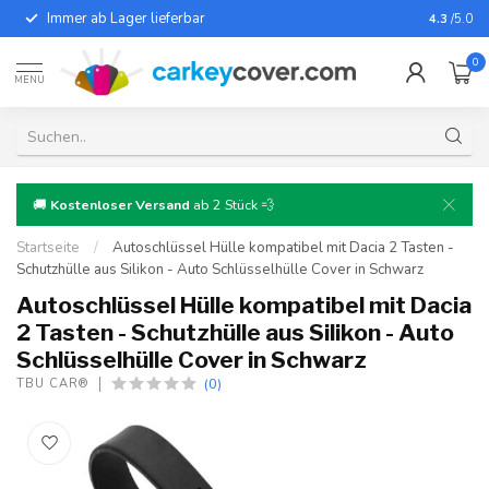
Immer ab Lager lieferbar
Für fast
4.3
/5.0
0
MENU
🚚
Kostenloser Versand
ab 2 Stück 💨
Startseite
/
Autoschlüssel Hülle kompatibel mit Dacia 2 Tasten -
Schutzhülle aus Silikon - Auto Schlüsselhülle Cover in Schwarz
Autoschlüssel Hülle kompatibel mit Dacia
2 Tasten - Schutzhülle aus Silikon - Auto
Schlüsselhülle Cover in Schwarz
(0)
TBU CAR®