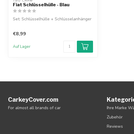
TBU CAR®
Fiat Schlüsselhülle - Blau
Set: Schlüsselhülle + Schlüsselanhänger
€8,99
Auf Lager
CarkeyCover.com
Kategori
For almost all brands of car
Ihre Marke W
Zubehör
Reviews