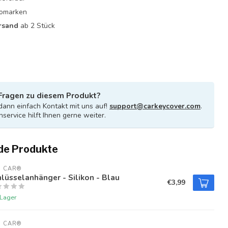
utomarken
rsand
ab 2 Stück
Fragen zu diesem Produkt?
ann einfach Kontakt mit uns auf!
support@carkeycover.com
.
service hilft Ihnen gerne weiter.
de Produkte
U CAR®
lüsselanhänger - Silikon - Blau
€3,99
 Lager
U CAR®