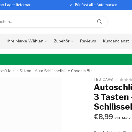
ab Lager lieferbar
Für fast alle Automarken
e
Ihre Marke Wählen
Zubehör
Reviews
Kundendienst
zhülle aus Silikon - Auto Schlüsselhülle Cover in Blau
TBU CAR®
Autoschlü
3 Tasten 
Schlüssel
€8,99
Inkl. MwSt.