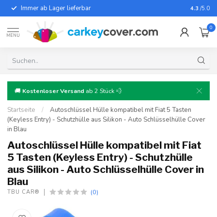
Immer ab Lager lieferbar
Für fast
4.3
/5.0
0
MENU
🚚
Kostenloser Versand
ab 2 Stück 💨
Startseite
/
Autoschlüssel Hülle kompatibel mit Fiat 5 Tasten
(Keyless Entry) - Schutzhülle aus Silikon - Auto Schlüsselhülle Cover
in Blau
Autoschlüssel Hülle kompatibel mit Fiat
5 Tasten (Keyless Entry) - Schutzhülle
aus Silikon - Auto Schlüsselhülle Cover in
Blau
(0)
TBU CAR®