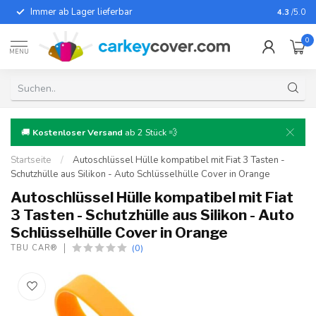
Immer ab Lager lieferbar
Für fast
4.3
/5.0
0
MENU
🚚
Kostenloser Versand
ab 2 Stück 💨
Startseite
/
Autoschlüssel Hülle kompatibel mit Fiat 3 Tasten -
Schutzhülle aus Silikon - Auto Schlüsselhülle Cover in Orange
Autoschlüssel Hülle kompatibel mit Fiat
3 Tasten - Schutzhülle aus Silikon - Auto
Schlüsselhülle Cover in Orange
(0)
TBU CAR®