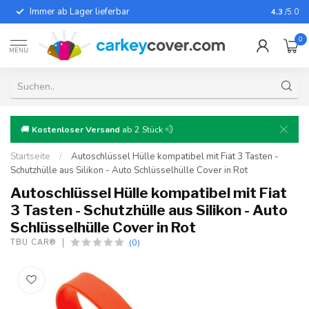
Immer ab Lager lieferbar
Für fast
4.3
/5.0
0
MENU
🚚
Kostenloser Versand
ab 2 Stück 💨
Startseite
/
Autoschlüssel Hülle kompatibel mit Fiat 3 Tasten -
Schutzhülle aus Silikon - Auto Schlüsselhülle Cover in Rot
Autoschlüssel Hülle kompatibel mit Fiat
3 Tasten - Schutzhülle aus Silikon - Auto
Schlüsselhülle Cover in Rot
(0)
TBU CAR®