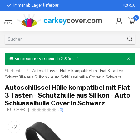
Immer ab Lager lieferbar
Für fast
4.3
/5.0
0
MENU
🚚
Kostenloser Versand
ab 2 Stück 💨
Startseite
/
Autoschlüssel Hülle kompatibel mit Fiat 3 Tasten -
Schutzhülle aus Silikon - Auto Schlüsselhülle Cover in Schwarz
Autoschlüssel Hülle kompatibel mit Fiat
3 Tasten - Schutzhülle aus Silikon - Auto
Schlüsselhülle Cover in Schwarz
(0)
TBU CAR®