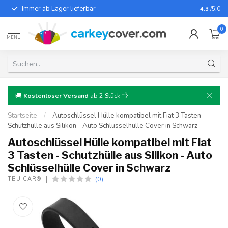
Immer ab Lager lieferbar
Für fast
4.3
/5.0
0
MENU
🚚
Kostenloser Versand
ab 2 Stück 💨
Startseite
/
Autoschlüssel Hülle kompatibel mit Fiat 3 Tasten -
Schutzhülle aus Silikon - Auto Schlüsselhülle Cover in Schwarz
Autoschlüssel Hülle kompatibel mit Fiat
3 Tasten - Schutzhülle aus Silikon - Auto
Schlüsselhülle Cover in Schwarz
(0)
TBU CAR®