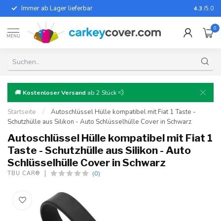
Immer ab Lager lieferbar
Für fast
4.3
/5.0
0
MENU
🚚
Kostenloser Versand
ab 2 Stück 💨
Startseite
/
Autoschlüssel Hülle kompatibel mit Fiat 1 Taste -
Schutzhülle aus Silikon - Auto Schlüsselhülle Cover in Schwarz
Autoschlüssel Hülle kompatibel mit Fiat 1
Taste - Schutzhülle aus Silikon - Auto
Schlüsselhülle Cover in Schwarz
(0)
TBU CAR®