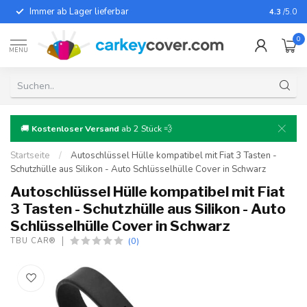
Immer ab Lager lieferbar
Für fast
4.3
/5.0
0
MENU
🚚
Kostenloser Versand
ab 2 Stück 💨
Startseite
/
Autoschlüssel Hülle kompatibel mit Fiat 3 Tasten -
Schutzhülle aus Silikon - Auto Schlüsselhülle Cover in Schwarz
Autoschlüssel Hülle kompatibel mit Fiat
3 Tasten - Schutzhülle aus Silikon - Auto
Schlüsselhülle Cover in Schwarz
(0)
TBU CAR®