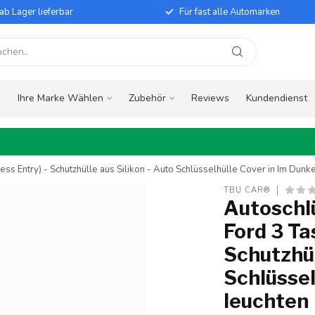
ab Lager lieferbar
Für fast alle Automarken
e
Ihre Marke Wählen
Zubehör
Reviews
Kundendienst
ss Entry) - Schutzhülle aus Silikon - Auto Schlüsselhülle Cover in Im Dunk
TBU CAR®
Autoschlü
Ford 3 Ta
Schutzhül
Schlüssel
leuchten