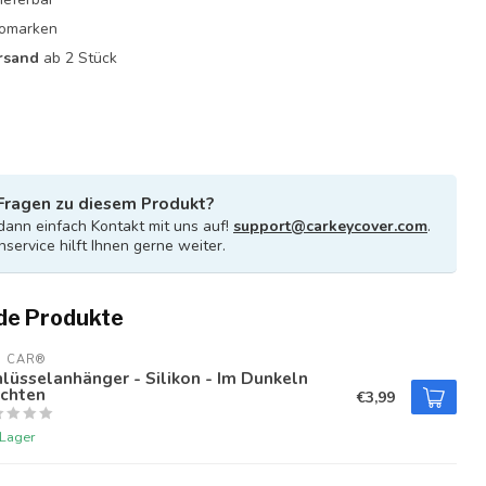
utomarken
rsand
ab 2 Stück
Fragen zu diesem Produkt?
ann einfach Kontakt mit uns auf!
support@carkeycover.com
.
service hilft Ihnen gerne weiter.
de Produkte
U CAR®
lüsselanhänger - Silikon - Im Dunkeln
uchten
€3,99
 Lager