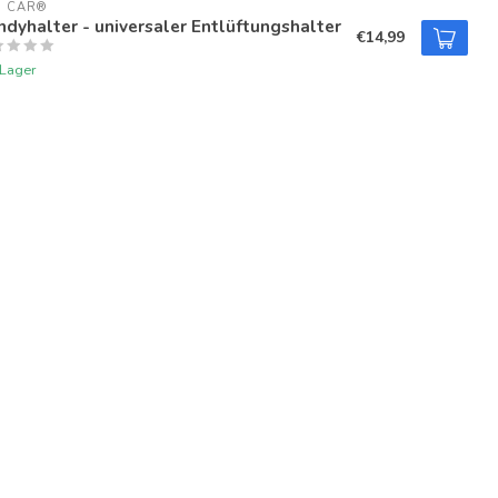
U CAR®
dyhalter - universaler Entlüftungshalter
€14,99
 Lager