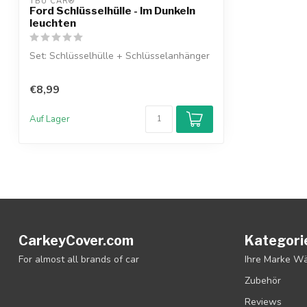
TBU CAR®
Ford Schlüsselhülle - Im Dunkeln
leuchten
Set: Schlüsselhülle + Schlüsselanhänger
€8,99
Auf Lager
CarkeyCover.com
Kategori
For almost all brands of car
Ihre Marke W
Zubehör
Reviews