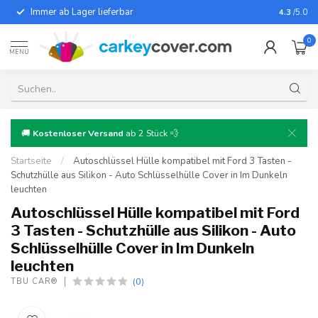
Immer ab Lager lieferbar
Für fast
4.3
/5.0
0
MENU
🚚
Kostenloser Versand
ab 2 Stück 💨
Startseite
/
Autoschlüssel Hülle kompatibel mit Ford 3 Tasten -
Schutzhülle aus Silikon - Auto Schlüsselhülle Cover in Im Dunkeln
leuchten
Autoschlüssel Hülle kompatibel mit Ford
3 Tasten - Schutzhülle aus Silikon - Auto
Schlüsselhülle Cover in Im Dunkeln
leuchten
(0)
TBU CAR®