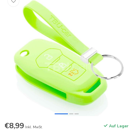
€8,99
Auf Lager
Inkl. MwSt.