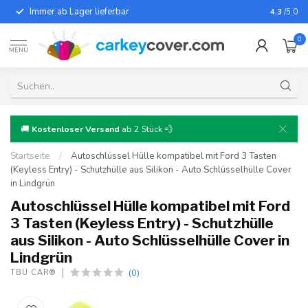
Immer ab Lager lieferbar
Für fast
4.3
/5.0
0
MENU
🚚
Kostenloser Versand
ab 2 Stück 💨
Startseite
/
Autoschlüssel Hülle kompatibel mit Ford 3 Tasten
(Keyless Entry) - Schutzhülle aus Silikon - Auto Schlüsselhülle Cover
in Lindgrün
Autoschlüssel Hülle kompatibel mit Ford
3 Tasten (Keyless Entry) - Schutzhülle
aus Silikon - Auto Schlüsselhülle Cover in
Lindgrün
(0)
TBU CAR®