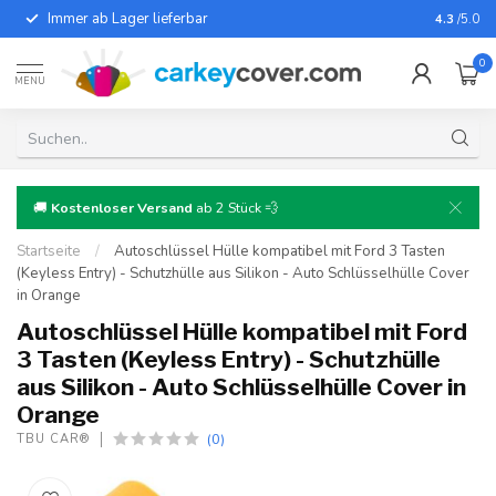
Immer ab Lager lieferbar
Für fast
4.3
/5.0
0
MENU
🚚
Kostenloser Versand
ab 2 Stück 💨
Startseite
/
Autoschlüssel Hülle kompatibel mit Ford 3 Tasten
(Keyless Entry) - Schutzhülle aus Silikon - Auto Schlüsselhülle Cover
in Orange
Autoschlüssel Hülle kompatibel mit Ford
3 Tasten (Keyless Entry) - Schutzhülle
aus Silikon - Auto Schlüsselhülle Cover in
Orange
(0)
TBU CAR®