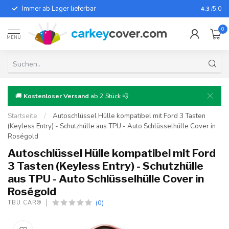
Immer ab Lager lieferbar
Für fast
4.3
/5.0
0
MENU
🚚
Kostenloser Versand
ab 2 Stück 💨
Startseite
/
Autoschlüssel Hülle kompatibel mit Ford 3 Tasten
(Keyless Entry) - Schutzhülle aus TPU - Auto Schlüsselhülle Cover in
Roségold
Autoschlüssel Hülle kompatibel mit Ford
3 Tasten (Keyless Entry) - Schutzhülle
aus TPU - Auto Schlüsselhülle Cover in
Roségold
(0)
TBU CAR®