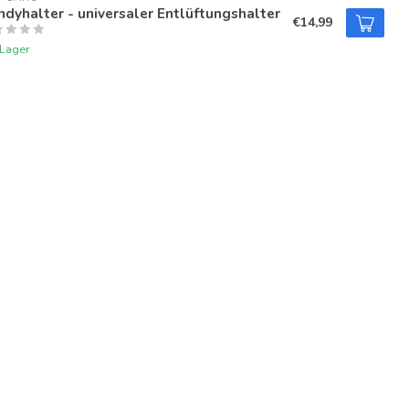
dyhalter - universaler Entlüftungshalter
€14,99
 Lager