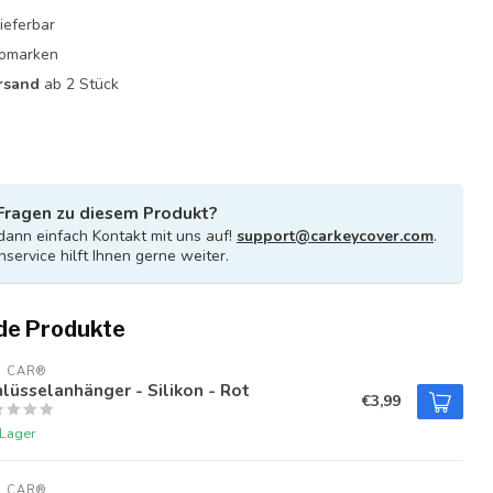
ieferbar
utomarken
rsand
ab 2 Stück
Fragen zu diesem Produkt?
ann einfach Kontakt mit uns auf!
support@carkeycover.com
.
service hilft Ihnen gerne weiter.
de Produkte
U CAR®
lüsselanhänger - Silikon - Rot
€3,99
 Lager
U CAR®