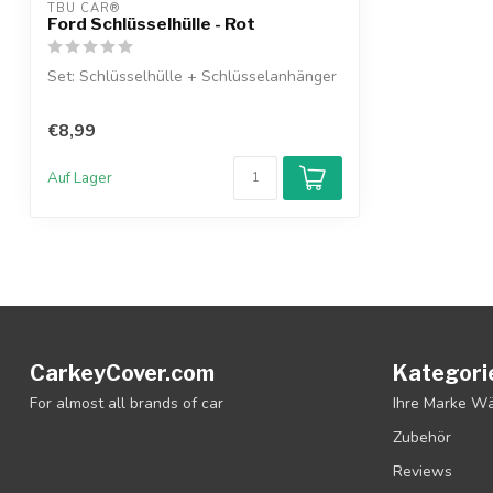
TBU CAR®
Ford Schlüsselhülle - Rot
Set: Schlüsselhülle + Schlüsselanhänger
€8,99
Auf Lager
CarkeyCover.com
Kategori
For almost all brands of car
Ihre Marke W
Zubehör
Reviews