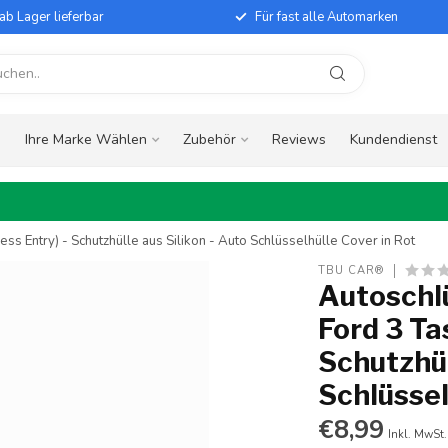
ab Lager lieferbar
Für fast alle Automarken
e
Ihre Marke Wählen
Zubehör
Reviews
Kundendienst
ss Entry) - Schutzhülle aus Silikon - Auto Schlüsselhülle Cover in Rot
TBU CAR®
Autoschlü
Ford 3 Ta
Schutzhül
Schlüssel
€8,99
Inkl. MwSt.