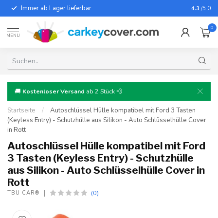
Immer ab Lager lieferbar
Für fast
4.3
/5.0
0
MENU
🚚
Kostenloser Versand
ab 2 Stück 💨
Startseite
/
Autoschlüssel Hülle kompatibel mit Ford 3 Tasten
(Keyless Entry) - Schutzhülle aus Silikon - Auto Schlüsselhülle Cover
in Rott
Autoschlüssel Hülle kompatibel mit Ford
3 Tasten (Keyless Entry) - Schutzhülle
aus Silikon - Auto Schlüsselhülle Cover in
Rott
(0)
TBU CAR®