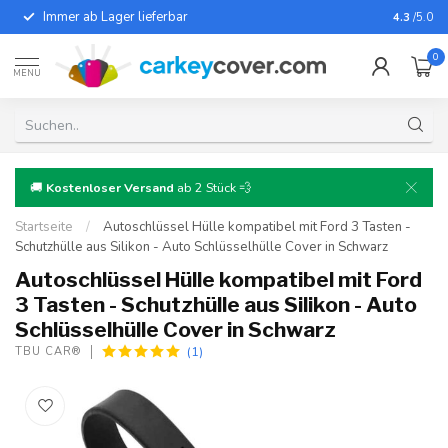
Immer ab Lager lieferbar
Für fast
4.3
/5.0
0
MENU
🚚
Kostenloser Versand
ab 2 Stück 💨
Startseite
/
Autoschlüssel Hülle kompatibel mit Ford 3 Tasten -
Schutzhülle aus Silikon - Auto Schlüsselhülle Cover in Schwarz
Autoschlüssel Hülle kompatibel mit Ford
3 Tasten - Schutzhülle aus Silikon - Auto
Schlüsselhülle Cover in Schwarz
(1)
TBU CAR®