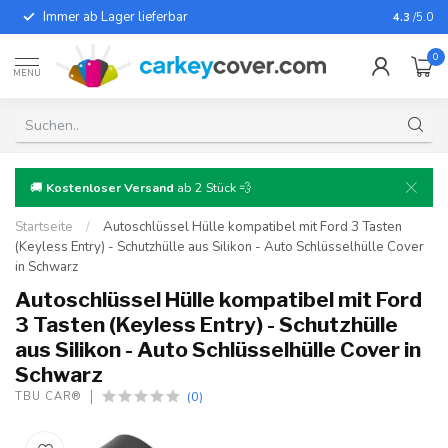
Immer ab Lager lieferbar
Für fast
4.3
/5.0
0
MENU
🚚
Kostenloser Versand
ab 2 Stück 💨
Startseite
/
Autoschlüssel Hülle kompatibel mit Ford 3 Tasten
(Keyless Entry) - Schutzhülle aus Silikon - Auto Schlüsselhülle Cover
in Schwarz
Autoschlüssel Hülle kompatibel mit Ford
3 Tasten (Keyless Entry) - Schutzhülle
aus Silikon - Auto Schlüsselhülle Cover in
Schwarz
(0)
TBU CAR®