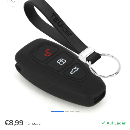
€8,99
Auf Lager
Inkl. MwSt.