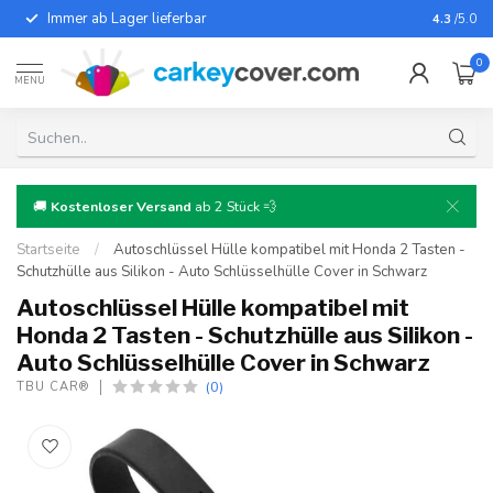
Immer ab Lager lieferbar
Für fast
4.3
/5.0
0
MENU
🚚
Kostenloser Versand
ab 2 Stück 💨
Startseite
/
Autoschlüssel Hülle kompatibel mit Honda 2 Tasten -
Schutzhülle aus Silikon - Auto Schlüsselhülle Cover in Schwarz
Autoschlüssel Hülle kompatibel mit
Honda 2 Tasten - Schutzhülle aus Silikon -
Auto Schlüsselhülle Cover in Schwarz
(0)
TBU CAR®