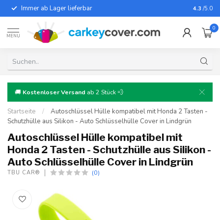
Immer ab Lager lieferbar
Für fast
4.3
/5.0
0
MENU
🚚
Kostenloser Versand
ab 2 Stück 💨
Startseite
/
Autoschlüssel Hülle kompatibel mit Honda 2 Tasten -
Schutzhülle aus Silikon - Auto Schlüsselhülle Cover in Lindgrün
Autoschlüssel Hülle kompatibel mit
Honda 2 Tasten - Schutzhülle aus Silikon -
Auto Schlüsselhülle Cover in Lindgrün
(0)
TBU CAR®