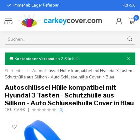
Immer ab Lager lieferbar
Für fast
4.3
/5.0
0
MENU
🚚
Kostenloser Versand
ab 2 Stück 💨
Startseite
/
Autoschlüssel Hülle kompatibel mit Hyundai 3 Tasten -
Schutzhülle aus Silikon - Auto Schlüsselhülle Cover in Blau
Autoschlüssel Hülle kompatibel mit
Hyundai 3 Tasten - Schutzhülle aus
Silikon - Auto Schlüsselhülle Cover in Blau
(0)
TBU CAR®