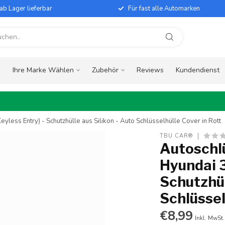
ab Lager lieferbar
Für fast alle Automarken
e
Ihre Marke Wählen
Zubehör
Reviews
Kundendienst
yless Entry) - Schutzhülle aus Silikon - Auto Schlüsselhülle Cover in Rott
TBU CAR®
Autoschlü
Hyundai 3
Schutzhül
Schlüssel
€8,99
Inkl. MwSt.