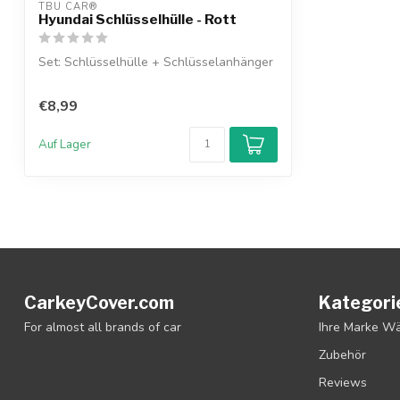
TBU CAR®
Hyundai Schlüsselhülle - Rott
Set: Schlüsselhülle + Schlüsselanhänger
€8,99
Auf Lager
CarkeyCover.com
Kategori
For almost all brands of car
Ihre Marke W
Zubehör
Reviews