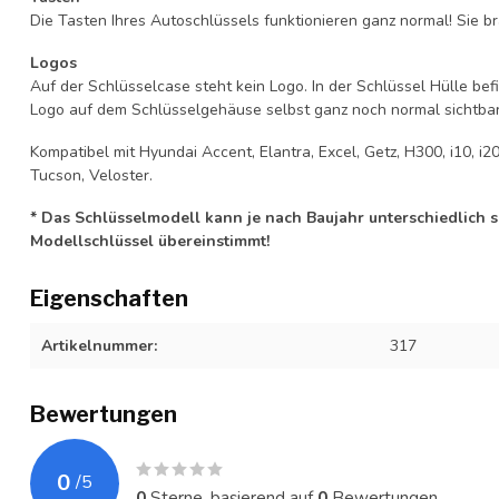
Die Tasten Ihres Autoschlüssels funktionieren ganz normal! Sie br
Logos
Auf der Schlüsselcase steht kein Logo. In der Schlüssel Hülle b
Logo auf dem Schlüsselgehäuse selbst ganz noch normal sichtbar 
Kompatibel mit Hyundai Accent, Elantra, Excel, Getz, H300, i10, i20, 
Tucson, Veloster.
* Das Schlüsselmodell kann je nach Baujahr unterschiedlich sei
Modellschlüssel übereinstimmt!
Eigenschaften
Artikelnummer:
317
Bewertungen
0
/
5
0
Sterne, basierend auf
0
Bewertungen