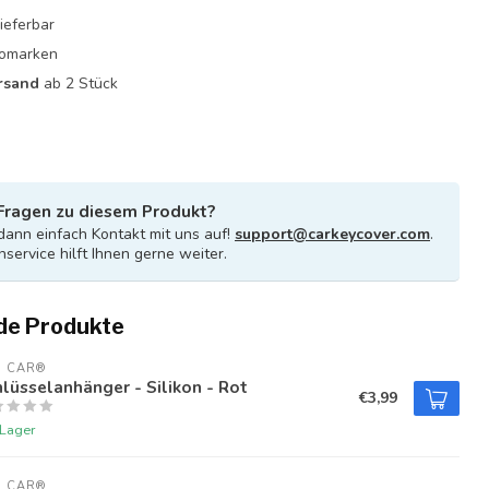
ieferbar
utomarken
rsand
ab 2 Stück
Fragen zu diesem Produkt?
ann einfach Kontakt mit uns auf!
support@carkeycover.com
.
service hilft Ihnen gerne weiter.
de Produkte
U CAR®
lüsselanhänger - Silikon - Rot
€3,99
 Lager
U CAR®