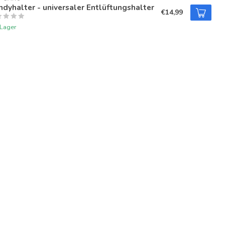
dyhalter - universaler Entlüftungshalter
€14,99
 Lager