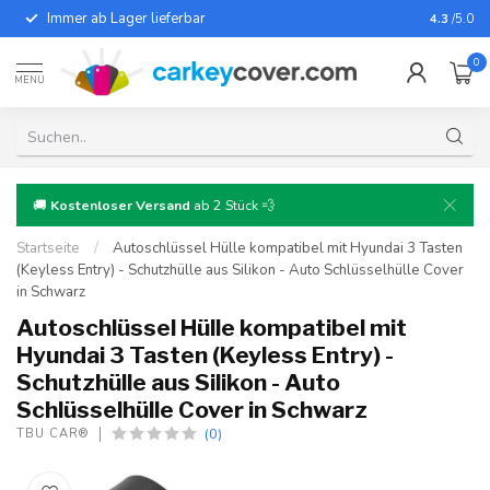
Immer ab Lager lieferbar
Für fast
4.3
/5.0
0
MENU
🚚
Kostenloser Versand
ab 2 Stück 💨
Startseite
/
Autoschlüssel Hülle kompatibel mit Hyundai 3 Tasten
(Keyless Entry) - Schutzhülle aus Silikon - Auto Schlüsselhülle Cover
in Schwarz
Autoschlüssel Hülle kompatibel mit
Hyundai 3 Tasten (Keyless Entry) -
Schutzhülle aus Silikon - Auto
Schlüsselhülle Cover in Schwarz
(0)
TBU CAR®