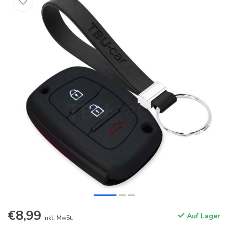
€8,99
Auf Lager
Inkl. MwSt.