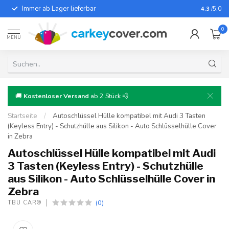
Immer ab Lager lieferbar
Für fast
4.3
/5.0
0
MENU
🚚
Kostenloser Versand
ab 2 Stück 💨
Startseite
/
Autoschlüssel Hülle kompatibel mit Audi 3 Tasten
(Keyless Entry) - Schutzhülle aus Silikon - Auto Schlüsselhülle Cover
in Zebra
Autoschlüssel Hülle kompatibel mit Audi
3 Tasten (Keyless Entry) - Schutzhülle
aus Silikon - Auto Schlüsselhülle Cover in
Zebra
(0)
TBU CAR®