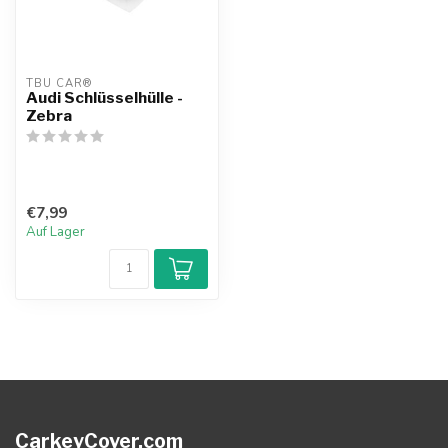
TBU CAR®
Audi Schlüsselhülle -
Zebra
€7,99
Auf Lager
CarkeyCover.com