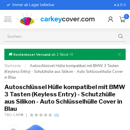
Immer ab Lager lieferbar
Für fast
4.3
/5.0
0
MENU
🚚
Kostenloser Versand
ab 2 Stück 💨
Startseite
/
Autoschlüssel Hülle kompatibel mit BMW 3 Tasten
(Keyless Entry) - Schutzhülle aus Silikon - Auto Schlüsselhülle Cover
in Blau
Autoschlüssel Hülle kompatibel mit BMW
3 Tasten (Keyless Entry) - Schutzhülle
aus Silikon - Auto Schlüsselhülle Cover in
Blau
(0)
TBU CAR®