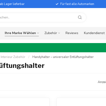
ab Lager lieferbar
Für fast alle Automarken
Ihre Marke Wählen
Zubehör
Reviews
Kundendienst
 Interieur Zubehör
/
Handyhalter – universaler Entlüftungshalter
lüftungshalter
Anzei