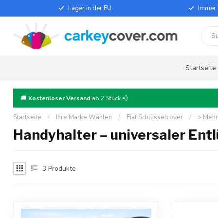
Lager in der EU
Immer 
Startseite
🚚
Kostenloser Versand
ab 2 Stück 💨
Startseite
/
Ihre Marke Wählen
/
Fiat Schlüsselcover
/
> Mehr
Handyhalter – universaler Ent
3
Produkte