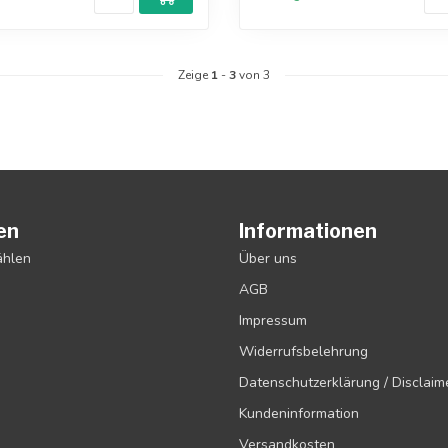
Zeige
1
-
3
von 3
en
Informationen
ählen
Über uns
AGB
Impressum
Widerrufsbelehrung
Datenschutzerklärung / Disclaim
Kundeninformation
Versandkosten