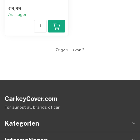
€9,99
Auf Lager
Zeige
1
-
3
von 3
CarkeyCover.com
For almost all brands of car
Kategorien