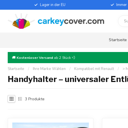
Lager in der EU
Immer 
Startseite
🚚
Kostenloser Versand
ab 2 Stück 💨
Startseite
/
Ihre Marke Wählen
/
Kompatibel mit Renault
/
> M
Handyhalter – universaler Ent
3
Produkte