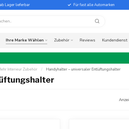
ab Lager lieferbar
Für fast alle Automarken
Ihre Marke Wählen
Zubehör
Reviews
Kundendienst
ehr Interieur Zubehör
/
Handyhalter – universaler Entlüftungshalter
lüftungshalter
Anzei