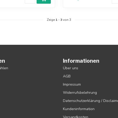
Zeige
1
-
3
von 3
en
Informationen
ählen
Über uns
AGB
Impressum
Widerrufsbelehrung
Datenschutzerklärung / Disclaim
Kundeninformation
Versandkosten