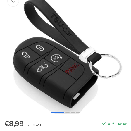
€8,99
Auf Lager
Inkl. MwSt.