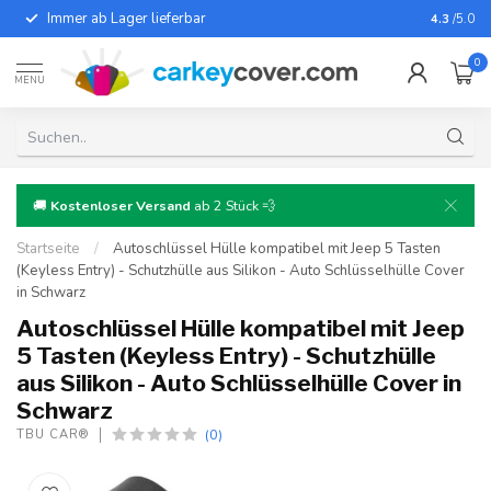
Immer ab Lager lieferbar
Für fast
4.3
/5.0
0
MENU
🚚
Kostenloser Versand
ab 2 Stück 💨
Startseite
/
Autoschlüssel Hülle kompatibel mit Jeep 5 Tasten
(Keyless Entry) - Schutzhülle aus Silikon - Auto Schlüsselhülle Cover
in Schwarz
Autoschlüssel Hülle kompatibel mit Jeep
5 Tasten (Keyless Entry) - Schutzhülle
aus Silikon - Auto Schlüsselhülle Cover in
Schwarz
(0)
TBU CAR®