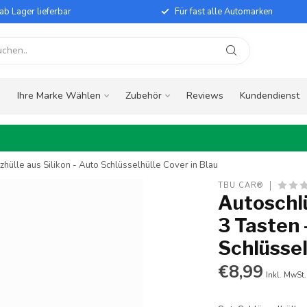
ab Lager lieferbar
Für fast alle Automarken
e
Ihre Marke Wählen
Zubehör
Reviews
Kundendienst
zhülle aus Silikon - Auto Schlüsselhülle Cover in Blau
TBU CAR®
Autoschlü
3 Tasten 
Schlüssel
€8,99
Inkl. MwSt.