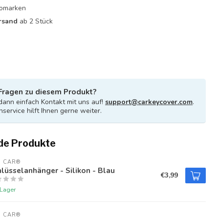
utomarken
rsand
ab 2 Stück
Fragen zu diesem Produkt?
ann einfach Kontakt mit uns auf!
support@carkeycover.com
.
service hilft Ihnen gerne weiter.
de Produkte
U CAR®
lüsselanhänger - Silikon - Blau
€3,99
 Lager
U CAR®