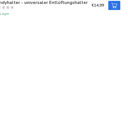
dyhalter - universaler Entlüftungshalter
€14,99
 Lager