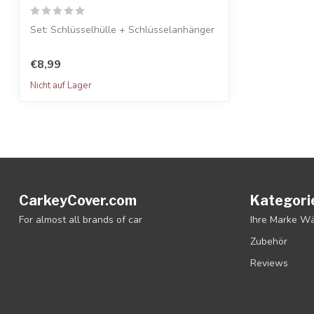
Set: Schlüsselhülle + Schlüsselanhänger
€8,99
Nicht auf Lager
CarkeyCover.com
Kategori
For almost all brands of car
Ihre Marke W
Zubehör
Reviews