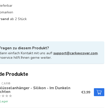
ieferbar
utomarken
rsand
ab 2 Stück
Fragen zu diesem Produkt?
ann einfach Kontakt mit uns auf!
support@carkeycover.com
.
service hilft Ihnen gerne weiter.
de Produkte
U CAR®
lüsselanhänger - Silikon - Im Dunkeln
uchten
€3,99
 Lager