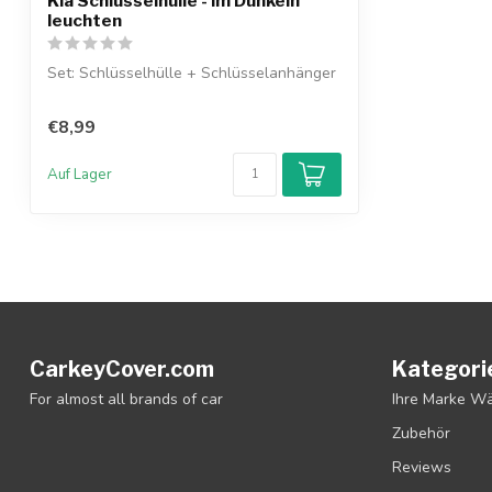
Kia Schlüsselhülle - Im Dunkeln
leuchten
Set: Schlüsselhülle + Schlüsselanhänger
€8,99
Auf Lager
CarkeyCover.com
Kategori
For almost all brands of car
Ihre Marke W
Zubehör
Reviews