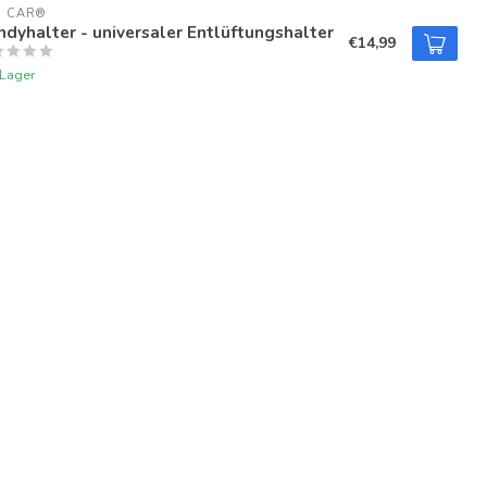
U CAR®
dyhalter - universaler Entlüftungshalter
€14,99
 Lager