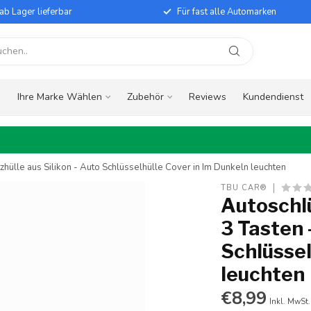
ab Lager lieferbar
Für fast alle Automarken
e
Ihre Marke Wählen
Zubehör
Reviews
Kundendienst
zhülle aus Silikon - Auto Schlüsselhülle Cover in Im Dunkeln leuchten
TBU CAR®
Autoschlü
3 Tasten 
Schlüssel
leuchten
€8,99
Inkl. MwSt.